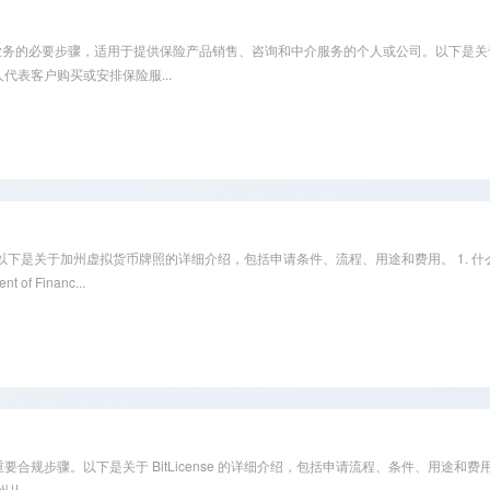
是在美国开展保险业务的必要步骤，适用于提供保险产品销售、咨询和中介服务的个人或公司。以
表客户购买或安排保险服...
下是关于加州虚拟货币牌照的详细介绍，包括申请条件、流程、用途和费用。 1. 什
of Financ...
规步骤。以下是关于 BitLicense 的详细介绍，包括申请流程、条件、用途和费用。 1. 什
州从...