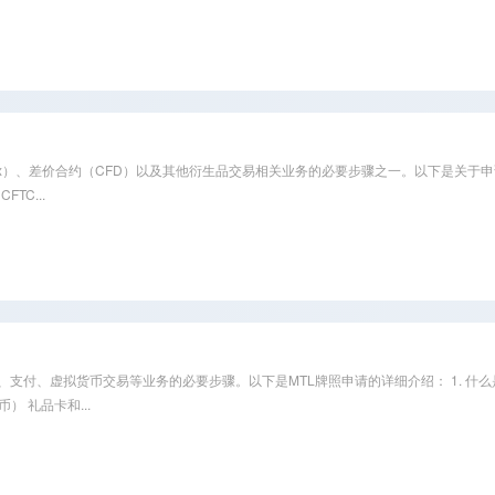
期货、外汇（Forex）、差价合约（CFD）以及其他衍生品交易相关业务的必要步骤之一。以下是关
FTC...
牌照） 是从事汇款、支付、虚拟货币交易等业务的必要步骤。以下是MTL牌照申请的详细介绍： 1
 礼品卡和...