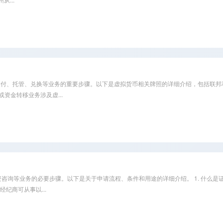
兑换等业务的重要步骤。以下是虚拟货币相关牌照的详细介绍，包括联邦和州级要求。 1. 美国虚
或资金转移业务涉及虚...
、投资咨询等业务的必要步骤。以下是关于申请流程、条件和用途的详细介绍。 1. 什么是证券经纪商
纪商可从事以...