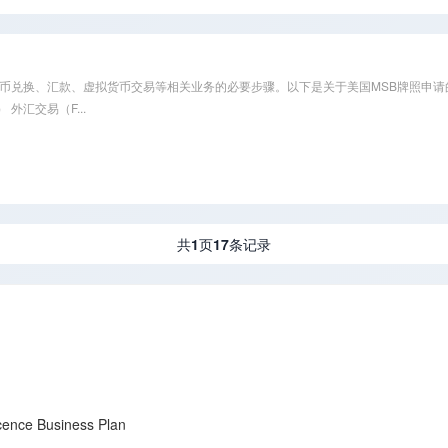
）牌照是从事货币兑换、汇款、虚拟货币交易等相关业务的必要步骤。以下是关于美国MSB牌照申
 外汇交易（F...
共
1
页
17
条记录
）
e Business Plan