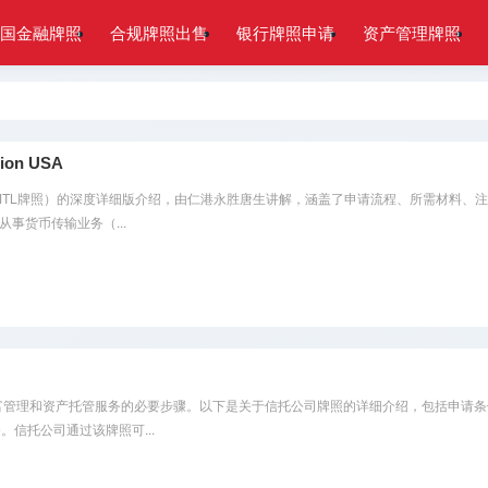
国金融牌照
合规牌照出售
银行牌照申请
资产管理牌照
on USA
TL牌照）的深度详细版介绍，由仁港永胜唐生讲解，涵盖了申请流程、所需材料、注意事
有从事货币传输业务（...
展信托业务、财富管理和资产托管服务的必要步骤。以下是关于信托公司牌照的详细介绍，包括申
信托公司通过该牌照可...