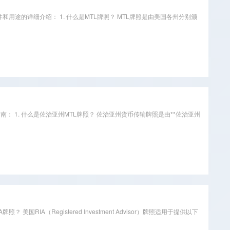
条件和用途的详细介绍： 1. 什么是MTL牌照？ MTL牌照是由美国各州分别颁
申请指南： 1. 什么是佐治亚州MTL牌照？ 佐治亚州货币传输牌照是由**佐治亚州
美国RIA（Registered Investment Advisor）牌照适用于提供以下