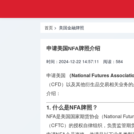
注册
首页
金融
香港合规
牌照
首页
> 美国金融牌照
牌照
美国金融
申请美国NFA牌照介绍
牌照
时间：2024-12-22 14:57:11
阅读：584
合规牌照
出售
申请美国
（National Futures Associat
（CFD）以及其他衍生品交易相关业务的
银行牌照
申请
介绍：
1. 什么是NFA牌照？
资产管理
牌照
NFA是美国国家期货协会（National Fut
（CFTC）的授权自律组织，负责监管
加密货币