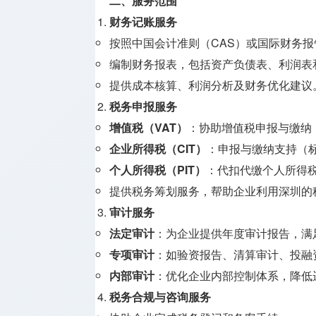
二、服务范围
牌照
财务记账服务
支付兑换
按照中国会计准则（CAS）或国际财务报
牌照
编制财务报表，包括资产负债表、利润表
提供成本核算、利润分析及财务优化建议
监管机构
税务申报服务
介绍
增值税（VAT）
：协助增值税申报与缴纳（
企业所得税（CIT）
：申报与缴纳支持（标
个人所得税（PIT）
：代扣代缴个人所得税
提供税务筹划服务，帮助企业利用深圳的
审计服务
法定审计
：为企业提供年度审计报告，满
专项审计
：如验资报告、清算审计、投融
内部审计
：优化企业内部控制体系，降低
税务合规与咨询服务