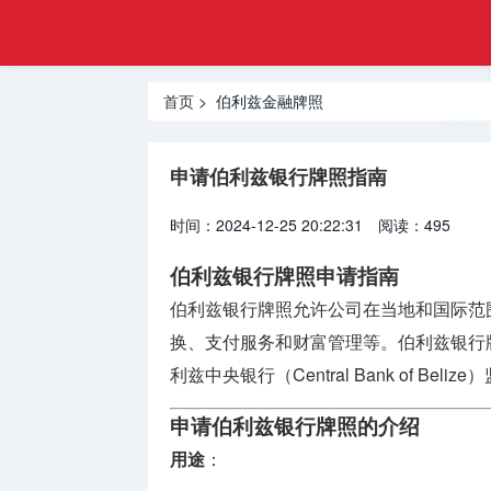
注册
首页
金融
香港合规
牌照
首页
> 伯利兹金融牌照
牌照
美国金融
申请伯利兹银行牌照指南
牌照
时间：2024-12-25 20:22:31
阅读：495
合规牌照
出售
伯利兹银行牌照申请指南
伯利兹银行牌照允许公司在当地和国际范
银行牌照
申请
换、支付服务和财富管理等。伯利兹银行
利兹中央银行（Central Bank of Beliz
资产管理
牌照
申请伯利兹银行牌照的介绍
用途
：
加密货币