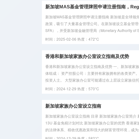
牌照
新加坡MAS基金管理牌照申请注册指南，Register Si
支付兑换
新加坡MAS基金管理牌照申请注册指南 新加坡是全球
政策，吸引了大量基金管理公司。在新加坡设立基金管理公司，需遵循
牌照
SFA），并受新加坡金融管理局（Monetary Authority of Si
监管机构
时间：2025-02-06
热度：472℃
介绍
香港和新加坡家族办公室设立指南及优势
香港和新加坡家族办公室设立指南及优势 一、新加坡家族
体组成： 资产控股公司：主要持有家族拥有的各类资产
投资人士。 大型家族办公室可能通过在上层设立家族信托，
时间：2024-12-29
热度：570℃
新加坡家族办公室设立指南
新加坡家族办公室设立指南 目录 新加坡家族办公室简介 新
13U 基金免税计划对比 新加坡家族办公室的优势 香港家
的法律体系、税收优惠政策和强大的财富管理环境，成为全
时间：2024-12-29
热度：582℃