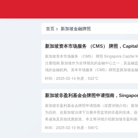
注册
首页
金融
香港合规
牌照
首页
> 新加坡金融牌照
牌照
美国金融
新加坡资本市场服务 （CMS） 牌照，Capital Marke
牌照
新加坡资本市场服务 （CMS） 牌照 Singapore Capital M
注册指南 新加坡作为全球领先的金融中心之一，其金融
合规牌照
域的金融机构。资本市场服务（CMS）牌照是新加坡金融管
出售
时间：2025-02-14
热度：532℃
银行牌照
申请
新加坡非盈利基金会牌照申请指南，Singapore Non-pro
新加坡非盈利基金会牌照申请指南（深度详细介绍） 新加坡的非盈利基
资产管理
为目的、在新加坡法律下注册并受监管的非盈利实体。该
牌照
务减免及其他优惠政策。本文将详细介绍新加坡非盈利基金
时间：2025-02-10
热度：590℃
加密货币